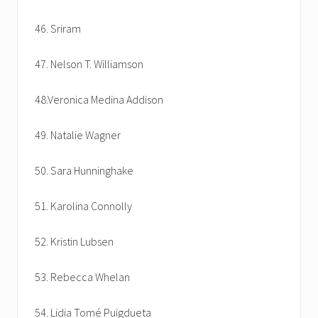
46. Sriram
47. Nelson T. Williamson
48.Veronica Medina Addison
49. Natalie Wagner
50. Sara Hunninghake
51. Karolina Connolly
52. Kristin Lubsen
53. Rebecca Whelan
54. Lidia Tomé Puigdueta