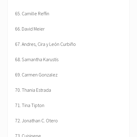
65. Camille Reffin
66. David Meier
67. Andres, Cira y León Curbiño
68. Samantha Karustis
69. Carmen Gonzalez
70. Thania Estrada
71. Tina Tipton
72. Jonathan C. Otero
73. Cuisinene