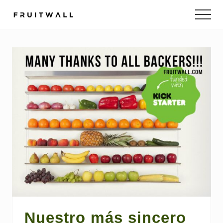
Menu
Skip
Skip
to
to
main
footer
content
Nuestro más sincero