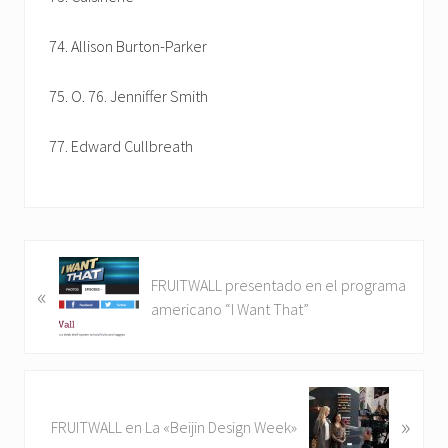
74. Allison Burton-Parker
75. O. 76. Jenniffer Smith
77. Edward Cullbreath
FRUITWALL presentado en el programa
«
americano “I Want That”
»
FRUITWALL en La «Beijin Design Week»