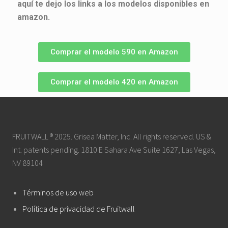
aquí te dejo los links a los modelos disponibles en
amazon.
Comprar el modelo 590 en Amazon
Comprar el modelo 420 en Amazon
FRUITWALL ® 2025. Grisea Matter, Inc. All rights reserved. US &
Int. patents pending. 1810 E Sahara Ave Suite 1627, Las Vegas,
NV 89104
Términos de uso web
Política de privacidad de Fruitwall